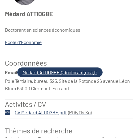
Médard ATTIOGBE
Médard Attiogbe
Doctorant en sciences économiques
École d'Économie
Coordonnées
Email
Medard.ATTIOGBE@doctorant.uca.fr
Pôle Tertiaire, bureau 325, Site de la Rotonde 26 avenue Léon
Blum 63000 Clermont-Ferrand
Activités / CV
CV Médard ATTIOGBE.pdf
(
PDF
,
114 Ko
)
Thèmes de recherche