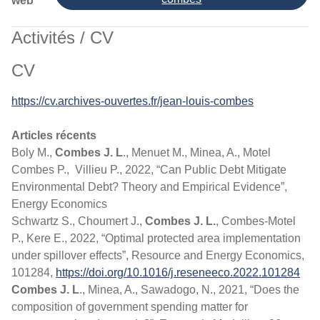
web
Activités / CV
CV
https://cv.archives-ouvertes.fr/jean-louis-combes
Articles récents
Boly M.,
Combes J. L
., Menuet M., Minea, A., Motel
Combes P., Villieu P., 2022, “Can Public Debt Mitigate
Environmental Debt? Theory and Empirical Evidence”,
Energy Economics
Schwartz S., Choumert J.,
Combes J. L.
, Combes-Motel
P., Kere E., 2022, “Optimal protected area implementation
under spillover effects”, Resource and Energy Economics,
101284,
https://doi.org/10.1016/j.reseneeco.2022.101284
Combes J. L
., Minea, A., Sawadogo, N., 2021, “Does the
composition of government spending matter for